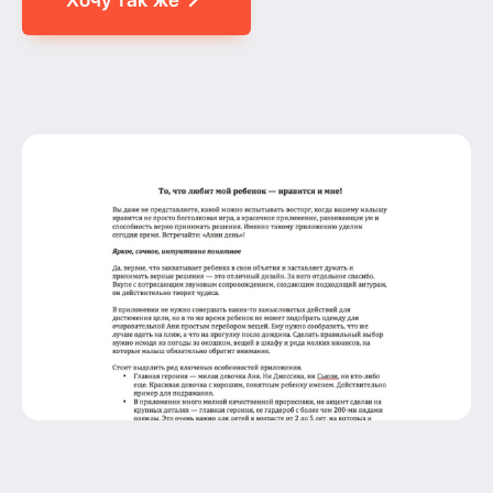
Готовы заказать?
Да
Нет
Телефон:
+7 (926) 121-88-08
Email:
inbox@smextenej.ru