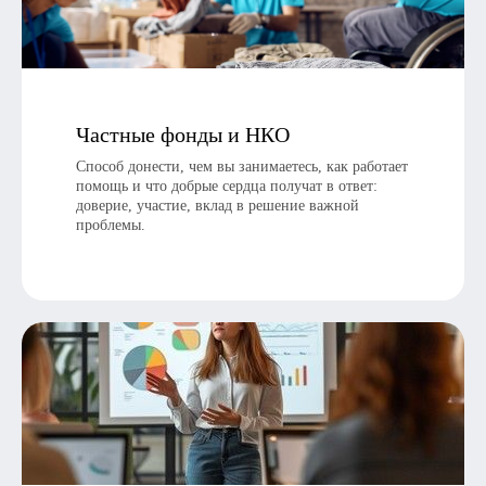
Частные фонды и НКО
Готовы заказать?
Способ донести, чем вы занимаетесь, как работает
помощь и что добрые сердца получат в ответ:
Да
Нет
доверие, участие, вклад в решение важной
проблемы.
Телефон:
+7 (926) 121-88-08
Email:
inbox@smextenej.ru