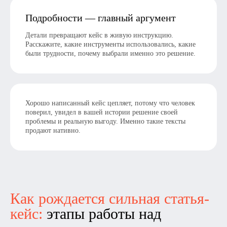
Телефон:
+7 (926) 121-88-08
Подробности — главный аргумент
Детали превращают кейс в живую инструкцию.
Расскажите, какие инструменты использовались, какие
Email:
были трудности, почему выбрали именно это решение.
inbox@smextenej.ru
Хорошо написанный кейс цепляет, потому что человек
поверил, увидел в вашей истории решение своей
проблемы и реальную выгоду. Именно такие тексты
продают нативно.
Политика конфиденциальности
Информация на сайте не является публичной офертой
© 2008—2025. Все права защищены.
Как рождается сильная статья-
кейс:
этапы работы над