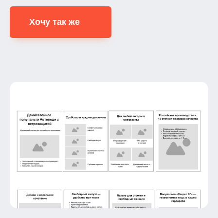
Хочу так же
Готовы заказать?
Да
Нет
Телефон:
+7 (926) 121-88-08
Email:
inbox@smextenej.ru