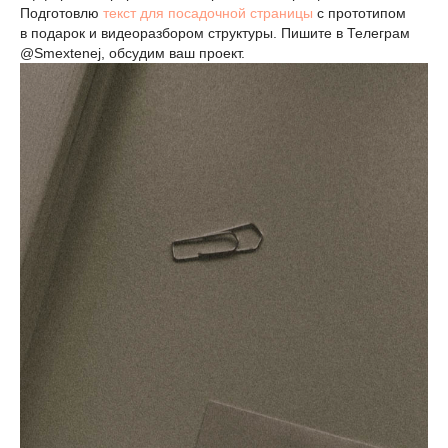
Подготовлю
текст для посадочной страницы
с прототипом
в подарок и видеоразбором структуры. Пишите в Телеграм
@Smextenej, обсудим ваш проект.
Готовы заказать?
Да
Нет
Телефон:
+7 (926) 121-88-08
Email:
inbox@smextenej.ru