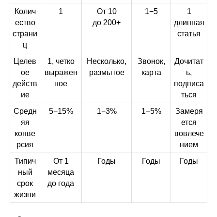
Колич
1
От 10
1−5
1
ество
до 200+
длинная
страни
статья
ц
Целев
1, четко
Несколько,
Звонок,
Дочитат
ое
выражен
размытое
карта
ь,
действ
ное
подписа
ие
ться
Средн
5−15%
1−3%
1−5%
Замеря
яя
ется
конве
вовлече
рсия
нием
Типич
От 1
Годы
Годы
Годы
ный
месяца
срок
до года
жизни