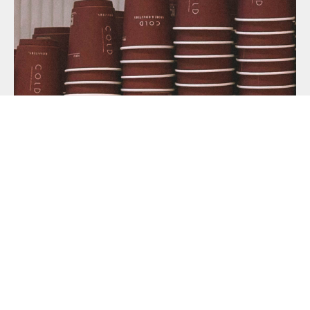
Тексты для ресторана и кафе: что писать,
чтобы гости приходили из интернета
Какие тексты нужны бизнесу сферы общепита: описание
заведения, меню, акции, соцсети. Примеры, структура,
ошибки от копирайтера с опытом в HoReCa