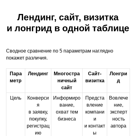
Лендинг, сайт, визитка
и лонгрид в одной таблице
Сводное сравнение по 5 параметрам наглядно
покажет различия.
Пара
Лендинг
Многостра
Сайт-
Лонгри
метр
ничный
визитка
д
сайт
Цель
Конверси
Информиро
Предста
Вовлече
я
вание,
вление
ние,
в заявку,
охват тем
компани
эксперт
покупку,
бизнеса
и
ность
регистрац
и контакт
автора
ию
ы