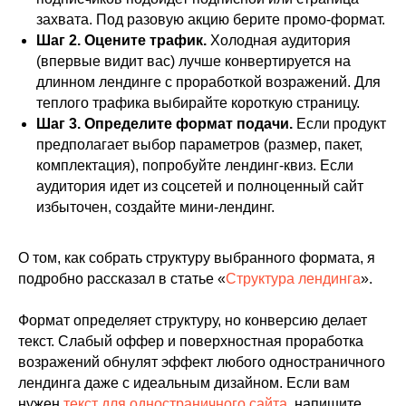
inbox@smextenej.ru
захвата. Под разовую акцию берите промо-формат.
Шаг 2. Оцените трафик.
Холодная аудитория
(впервые видит вас) лучше конвертируется на
длинном лендинге с проработкой возражений. Для
теплого трафика выбирайте короткую страницу.
Шаг 3. Определите формат подачи.
Если продукт
Политика конфиденциальности
предполагает выбор параметров (размер, пакет,
комплектация), попробуйте лендинг-квиз. Если
Информация на сайте не является публичной офертой
аудитория идет из соцсетей и полноценный сайт
© 2008—2025. Все права защищены.
избыточен, создайте мини-лендинг.
О том, как собрать структуру выбранного формата, я
подробно рассказал в статье «
Структура лендинга
».
Формат определяет структуру, но конверсию делает
текст. Слабый оффер и поверхностная проработка
возражений обнулят эффект любого одностраничного
лендинга даже с идеальным дизайном. Если вам
нужен
текст для одностраничного сайта
, напишите